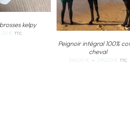
 brosses kelpy
5,00
€
TTC
Peignoir intégral 100% co
cheval
Plag
245,00
€
–
295,00
€
TTC
de
prix :
245,
à
295,