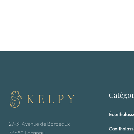
Catégor
Équithalass
27-31 Avenue de Bordeaux
Canithalas
33680 Lacanau