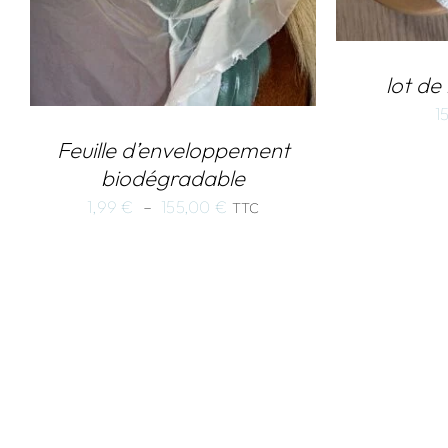
lot de
1
Feuille d’enveloppement
biodégradable
Plage
1,99
€
–
155,00
€
TTC
de
prix :
1,99 €
à
155,00 €