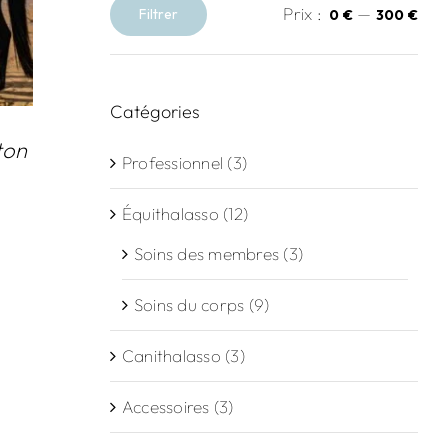
Prix :
—
Filtrer
0 €
300 €
Prix
Prix
min
max
Catégories
ton
Professionnel
(3)
e
Équithalasso
(12)
Soins des membres
(3)
00 €
Soins du corps
(9)
00 €
Canithalasso
(3)
Accessoires
(3)