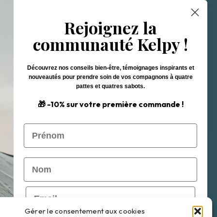
Nom
Rejoignez la
communauté Kelpy !
Email
Découvrez nos conseils bien-être, témoignages inspirants et
nouveautés pour prendre soin de vos compagnons à quatre
pattes et quatres sabots.
🎁 -10% sur votre première commande !
S'inscrire
Prénom
Nom
Email
 de Vente
Gérer le consentement aux cookies