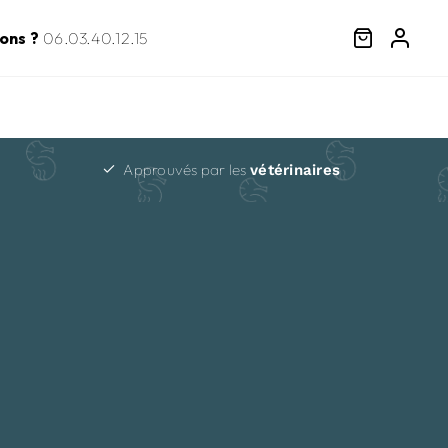
ons ?
06.03.40.12.15
Approuvés par les
vétérinaires