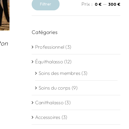
Prix :
—
Filtrer
0 €
300 €
Prix
Prix
min
max
Catégories
ton
Professionnel
(3)
e
Équithalasso
(12)
Soins des membres
(3)
00 €
Soins du corps
(9)
00 €
Canithalasso
(3)
Accessoires
(3)