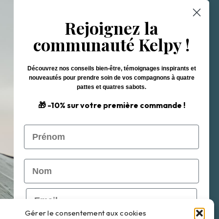
Nom
Rejoignez la
communauté Kelpy !
Email
Découvrez nos conseils bien-être, témoignages inspirants et
nouveautés pour prendre soin de vos compagnons à quatre
pattes et quatres sabots.
🎁 -10% sur votre première commande !
S'inscrire
Prénom
Nom
Email
 de Vente
Gérer le consentement aux cookies