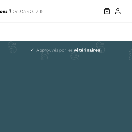
ons ?
06.03.40.12.15
Approuvés par les
vétérinaires