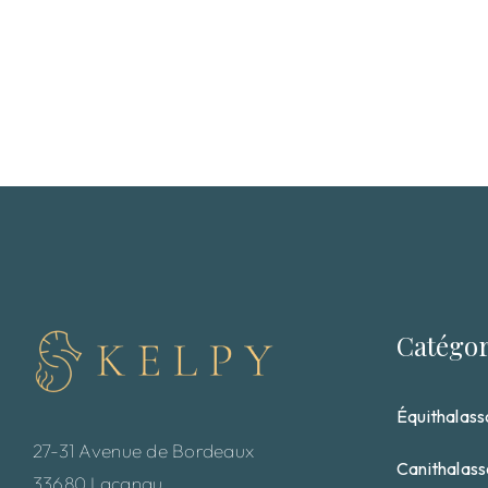
Catégor
Équithalass
27-31 Avenue de Bordeaux
Canithalas
33680 Lacanau