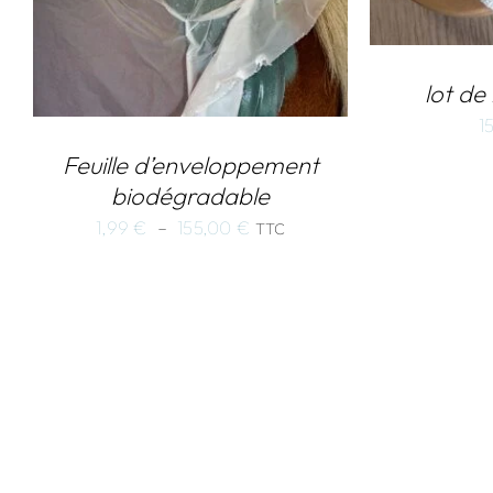
lot de
1
Feuille d’enveloppement
biodégradable
Plage
1,99
€
–
155,00
€
TTC
de
prix :
1,99 €
à
155,00 €