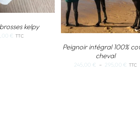
 brosses kelpy
5,00
€
TTC
Peignoir intégral 100% co
cheval
Plag
245,00
€
–
295,00
€
TTC
de
prix :
245,
à
295,