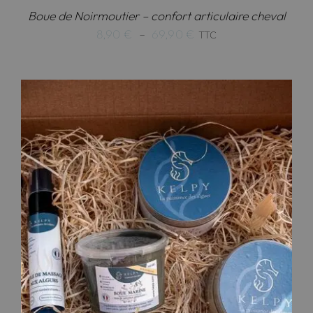
Boue de Noirmoutier – confort articulaire cheval
Plage
8,90
€
–
69,90
€
TTC
de
prix :
8,90 €
à
69,90 €