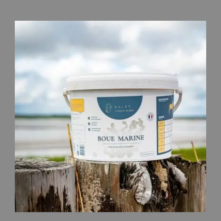
de
prix :
23,90 €
à
76,90 €