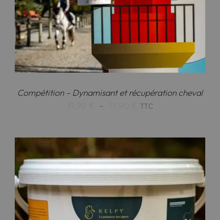
Compétition – Dynamisant et récupération cheval
Plage
31,90
€
–
77,90
€
TTC
de
prix :
31,90 €
à
77,90 €