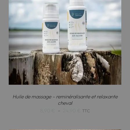
Huile de massage – reminéralisante et relaxante
cheval
Plage
8,90
€
–
24,90
€
TTC
de
prix :