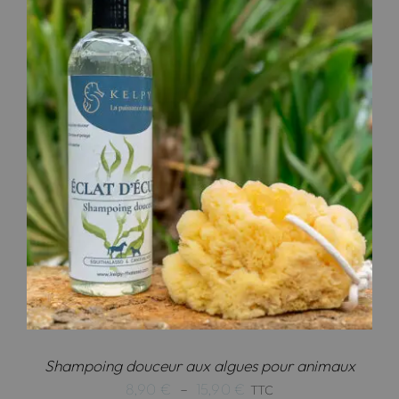
Shampoing douceur aux algues pour animaux
Plage
8,90
€
–
15,90
€
TTC