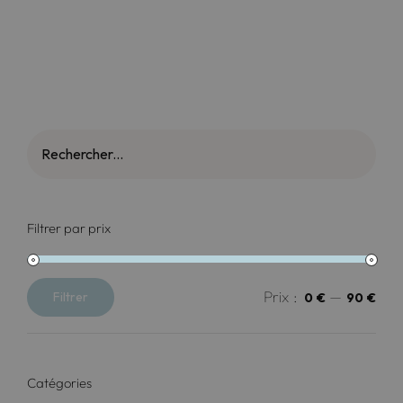
de
prix :
8,90 €
à
15,90 €
Filtrer par prix
Prix :
—
Filtrer
0 €
90 €
Prix
Prix
min
max
Catégories