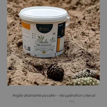
à
87,90 €
Argile drainante poudre – récupération cheval
Plage
23,90
€
–
76,90
€
TTC