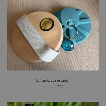
8,90 €
à
24,90 €
lot de brosses kelpy
15,00
€
TTC